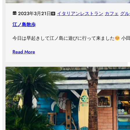
2023年3月21日
イタリアンレストラン
カフェ
グル
江ノ島散歩
今日は早起きして江ノ島に遊びに行って来ました
小田
Read More