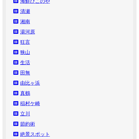
海鮮ひこのや
清瀬
湘南
湯河原
狂言
狭山
生活
田無
由比ヶ浜
真鶴
稲村ケ崎
立川
節約術
絶景スポット