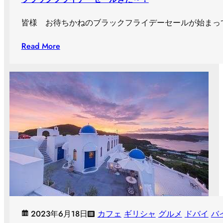
皆様 お待ちかねのブラックフライデーセールが始まってまいり
Read More
2023年6月18日
カフェ
ギリシャ
グルメ
ドバイ
バ