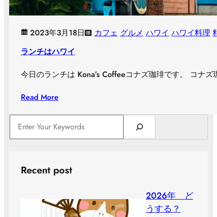
2023年3月18日
カフェ
グルメ
ハワイ
ハワイ料理
ランチはハワイ
今日のランチは Kona’s Coffeeコナズ珈琲です。 
Read More
S
e
a
r
c
Recent post
h
２０２６年 ど
うする？