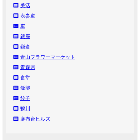
美活
表参道
車
銀座
鎌倉
青山フラワーマーケット
青森県
食堂
飯能
餃子
鴨川
麻布台ヒルズ