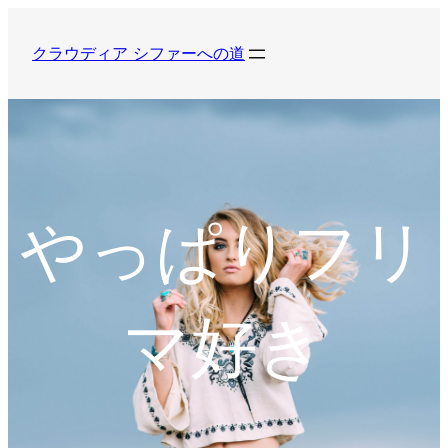
内
容
クラウディア シファーへの道
を
ス
キ
ッ
プ
やっぱりフリ
マ好き