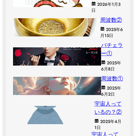
2026年1月3
日
周波数②
2025年6
月15日
バチェラ
ー①
2025年
6月8日
周波数①
2025年
6月2日
宇宙人って
いるの？②
2025年4月
1日
宇宙人って