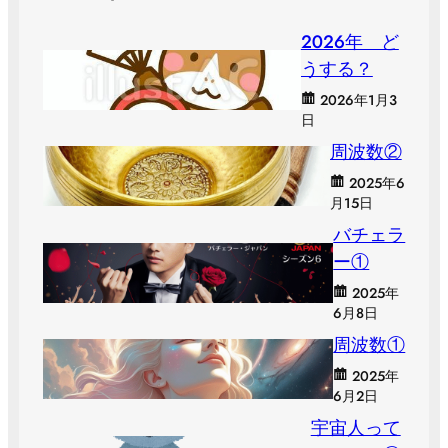
２０２６年 ど
うする？
2026年1月3
日
周波数②
2025年6
月15日
バチェラ
ー①
2025年
6月8日
周波数①
2025年
6月2日
宇宙人って