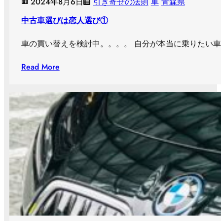
2024年8月6日
引き寄せの法則
車
青森県
中古車選びは恋人選び①
車の買い替えを検討中。。。。 自分が本当に乗りたい
Read More