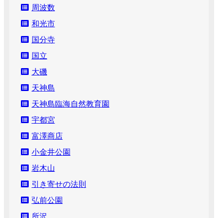
周波数
和光市
国分寺
国立
大磯
天神島
天神島臨海自然教育園
宇都宮
富澤商店
小金井公園
岩木山
引き寄せの法則
弘前公園
所沢