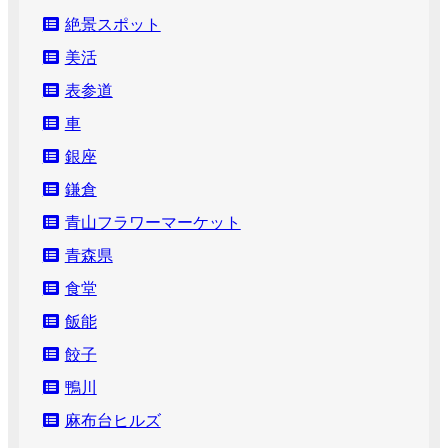
絶景スポット
美活
表参道
車
銀座
鎌倉
青山フラワーマーケット
青森県
食堂
飯能
餃子
鴨川
麻布台ヒルズ