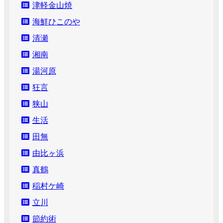
津軽金山焼
海鮮ひこのや
清瀬
湘南
湯河原
狂言
狭山
生活
田無
由比ヶ浜
真鶴
稲村ケ崎
立川
節約術