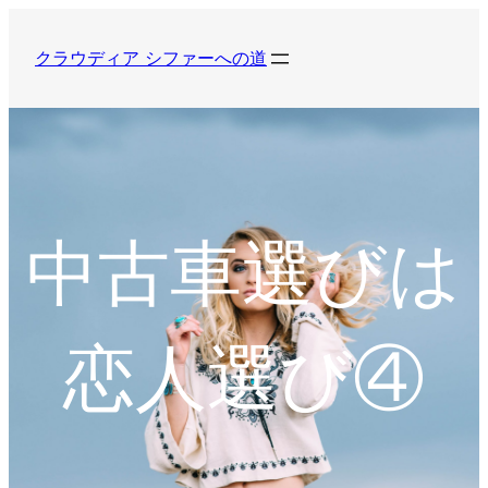
内
容
クラウディア シファーへの道
を
ス
キ
ッ
プ
中古車選びは
恋人選び④