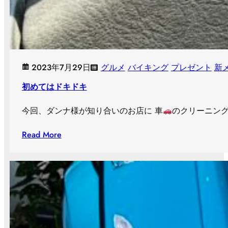
2023年7月29日
グルメ
バイキング
プレゼント
新
初めてはドキドキ
今回、ダンナ様が知り合いのお店に 車
のクリーニング
Read More