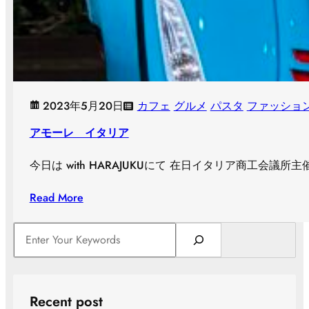
2023年5月20日
カフェ
グルメ
パスタ
ファッショ
アモーレ イタリア
今日は with HARAJUKUにて 在日イタリア商工会議
Read More
S
e
a
r
c
Recent post
h