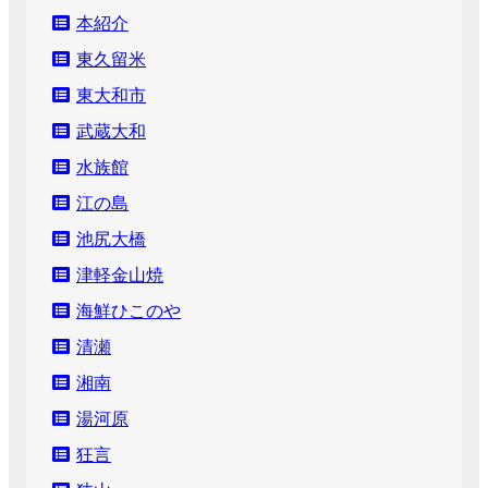
本紹介
東久留米
東大和市
武蔵大和
水族館
江の島
池尻大橋
津軽金山焼
海鮮ひこのや
清瀬
湘南
湯河原
狂言