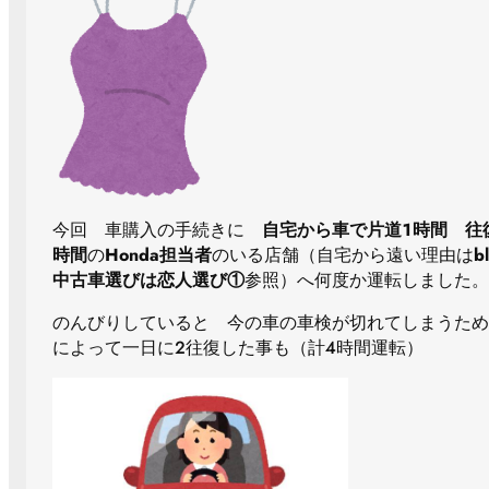
今回 車購入の手続きに
自宅から車で片道１時間
往
時間
の
Honda担当者
のいる店舗（自宅から遠い理由は
b
中古車選びは恋人選び①
参照）へ何度か運転しました。
のんびりしていると 今の車の車検が切れてしまうため
によって一日に２往復した事も（計４時間運転）