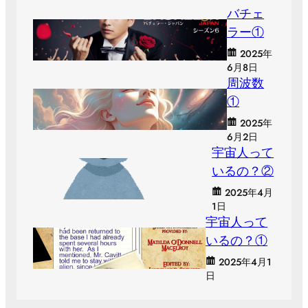
バチェ
ラー①
2025年
6月8日
周波数
①
2025年
6月2日
宇宙人って
いるの？②
2025年4月
1日
宇宙人って
いるの？①
2025年4月1
日