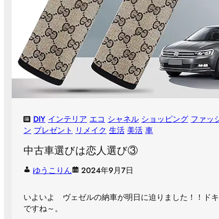
DIY
インテリア
エコ
シャネル
ショッピング
ファッ
ン
プレゼント
リメイク
生活
美活
車
中古車選びは恋人選び③
ゆうこりん
2024年9月7日
いよいよ ヴェゼルの納車が明日に迫りました！！ドキ
ですね～。