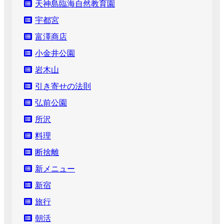
天神島臨海自然教育園
宇都宮
富澤商店
小金井公園
岩木山
引き寄せの法則
弘前公園
所沢
料理
断捨離
新メニュー
新宿
旅行
朝活