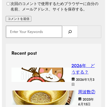
次回のコメントで使用するためブラウザーに自分の
名前、メールアドレス、サイトを保存する。
S
e
a
r
c
Recent post
h
２０２６年 ど
うする？
2026年1月3
日
周波数②
2025年
6月15日