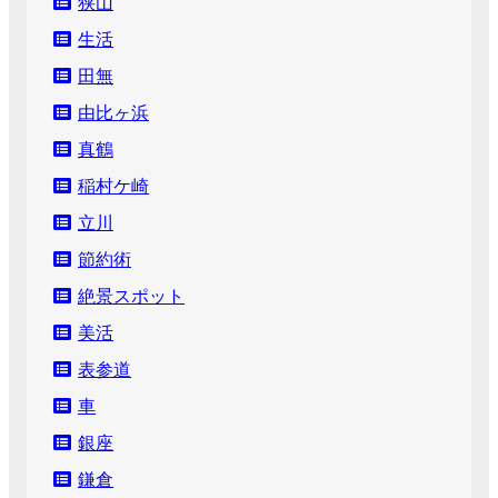
狭山
生活
田無
由比ヶ浜
真鶴
稲村ケ崎
立川
節約術
絶景スポット
美活
表参道
車
銀座
鎌倉