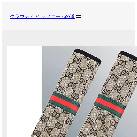
内
容
クラウディア シファーへの道
を
ス
キ
ッ
プ