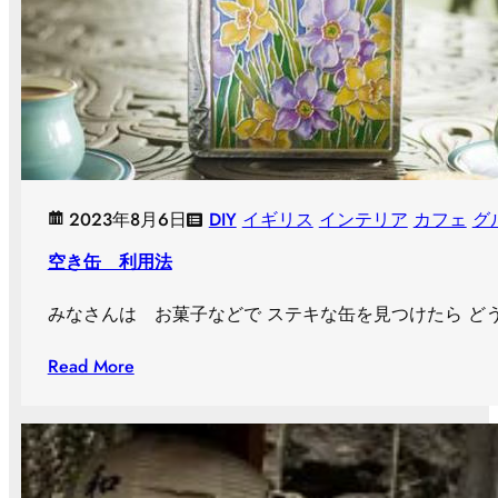
2023年8月6日
DIY
イギリス
インテリア
カフェ
グ
空き缶 利用法
みなさんは お菓子などで ステキな缶を見つけたら ど
Read More