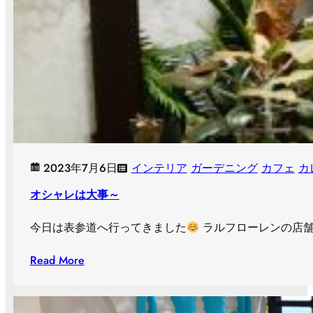
2023年7月6日
インテリア
ガーデニング
カフェ
カ
オシャレは大事～
今日は表参道へ行ってきました
ラルフローレンの店舗
Read More