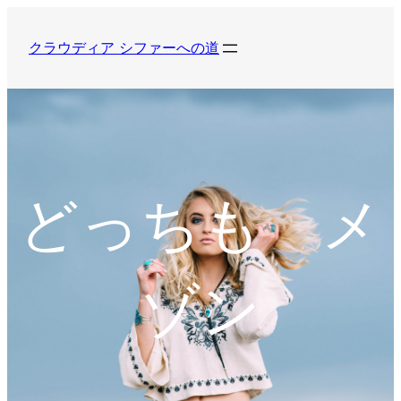
内
容
クラウディア シファーへの道
を
ス
キ
ッ
プ
どっちも メ
ゾン