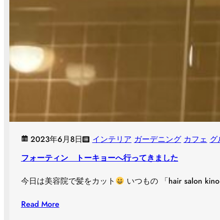
2023年6月8日
インテリア
ガーデニング
カフェ
グ
フォーティン トーキョーへ行ってきました
今日は美容院で髪をカット
いつもの 「hair salon ki
Read More