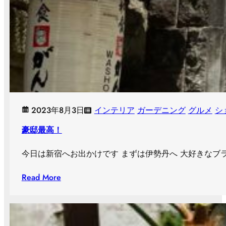
2023年8月3日
インテリア
ガーデニング
グルメ
シ
豪邸最高！
今日は新宿へお出かけです まずは伊勢丹へ 大好きなブラン
Read More