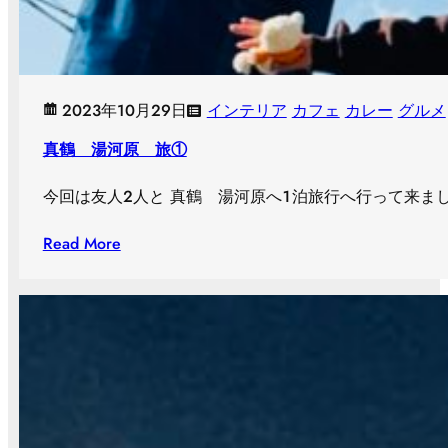
2023年10月29日
インテリア
カフェ
カレー
グルメ
真鶴 湯河原 旅①
今回は友人２人と 真鶴 湯河原へ１泊旅行へ行って来ました
Read More