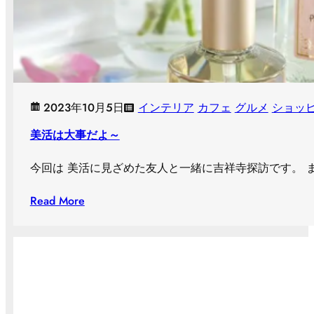
2023年10月5日
インテリア
カフェ
グルメ
ショッ
美活は大事だよ～
今回は 美活に見ざめた友人と一緒に吉祥寺探訪です。 まずは kir
Read More