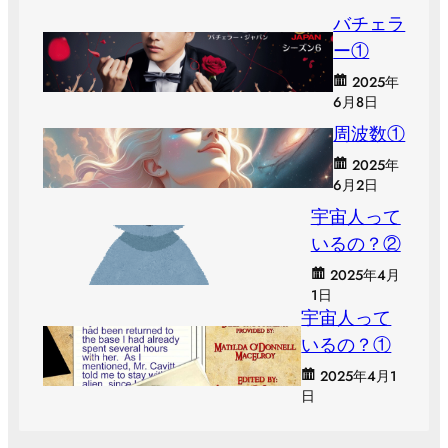
バチェラ
ー①
2025年
6月8日
周波数①
2025年
6月2日
宇宙人って
いるの？②
2025年4月
1日
宇宙人って
いるの？①
2025年4月1
日