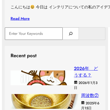
こんにちは
今日は インテリアについての私のアイデア
Read More
S
e
a
r
c
Recent post
h
２０２６年 ど
うする？
2026年1月3
日
周波数②
2025年6
月15日