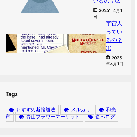
いるの？②
2025年4月1
日
宇宙人
ってい
るの？
①
2025
年4月1日
Tags
おすすめ断捨離法
メルカリ
和光
市
青山フラワーマーケット
食べログ