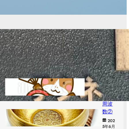
S
e
a
c
Recent post
h
２０２６年 ど
うする？
2026年1月3日
周波
数②
202
5年6月