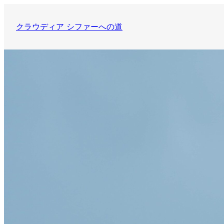
内
容
クラウディア シファーへの道
を
ス
キ
ッ
プ