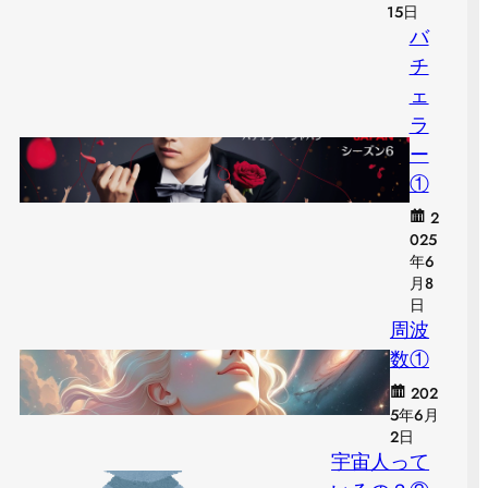
15日
バ
チ
ェ
ラ
ー
①
2
025
年6
月8
日
周波
数①
202
5年6月
2日
宇宙人って