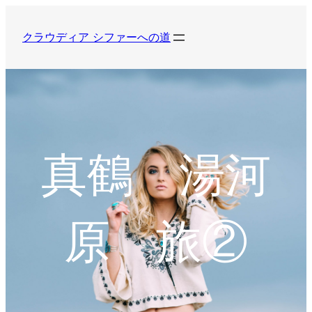
内
容
クラウディア シファーへの道
を
ス
キ
ッ
プ
真鶴 湯河
原 旅②