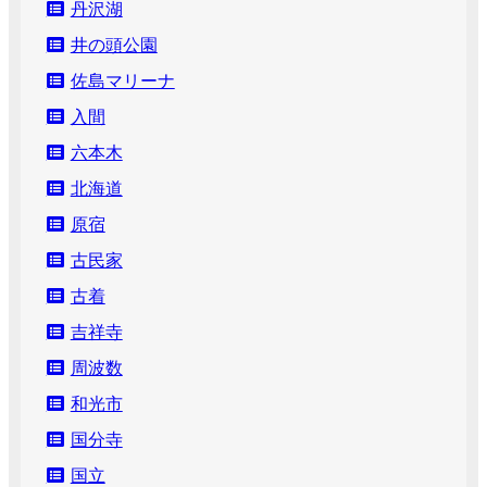
丹沢湖
井の頭公園
佐島マリーナ
入間
六本木
北海道
原宿
古民家
古着
吉祥寺
周波数
和光市
国分寺
国立