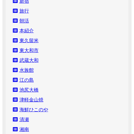
新宿
旅行
朝活
本紹介
東久留米
東大和市
武蔵大和
水族館
江の島
池尻大橋
津軽金山焼
海鮮ひこのや
清瀬
湘南