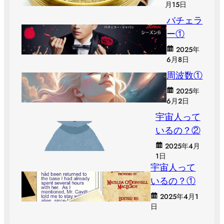
月15日
バチェラ
ー①
2025年
6月8日
周波数①
2025年
6月2日
宇宙人って
いるの？②
2025年4月
1日
宇宙人って
いるの？①
2025年4月1
日