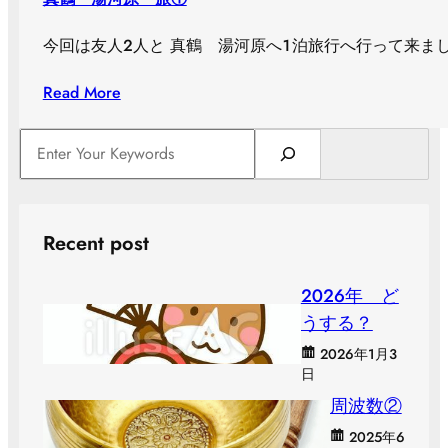
今回は友人２人と 真鶴 湯河原へ１泊旅行へ行って来ました
Read More
S
e
a
r
c
Recent post
h
２０２６年 ど
うする？
2026年1月3
日
周波数②
2025年6