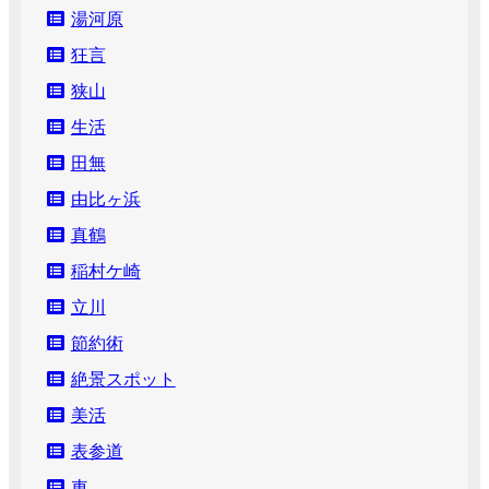
湯河原
狂言
狭山
生活
田無
由比ヶ浜
真鶴
稲村ケ崎
立川
節約術
絶景スポット
美活
表参道
車