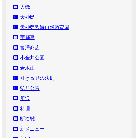
大磯
天神島
天神島臨海自然教育園
宇都宮
富澤商店
小金井公園
岩木山
引き寄せの法則
弘前公園
所沢
料理
断捨離
新メニュー