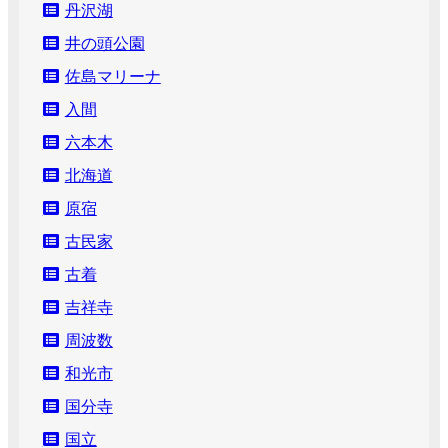
丹沢湖
井の頭公園
佐島マリーナ
入間
六本木
北海道
原宿
古民家
古着
吉祥寺
周波数
和光市
国分寺
国立