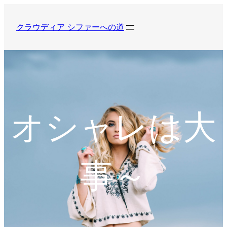
内
容
クラウディア シファーへの道
を
ス
キ
ッ
プ
オシャレは大
事～