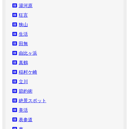
湯河原
狂言
狭山
生活
田無
由比ヶ浜
真鶴
稲村ケ崎
立川
節約術
絶景スポット
美活
表参道