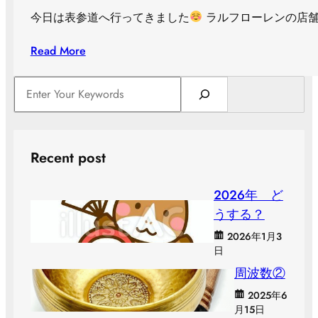
今日は表参道へ行ってきました
ラルフローレンの店舗
Read More
S
e
a
r
c
Recent post
h
２０２６年 ど
うする？
2026年1月3
日
周波数②
2025年6
月15日