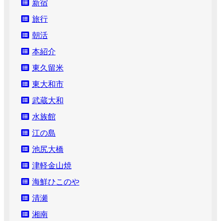
新宿
旅行
朝活
本紹介
東久留米
東大和市
武蔵大和
水族館
江の島
池尻大橋
津軽金山焼
海鮮ひこのや
清瀬
湘南