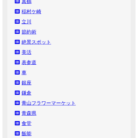
真鶴
稲村ケ崎
立川
節約術
絶景スポット
美活
表参道
車
銀座
鎌倉
青山フラワーマーケット
青森県
食堂
飯能