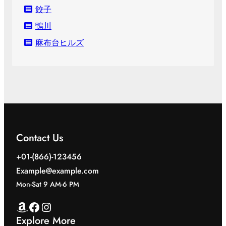
餃子
鴨川
麻布台ヒルズ
Contact Us
+01-(866)-123456
Example@example.com
Mon-Sat 9 AM-6 PM
Amazon
Facebook
Instagram
Explore More