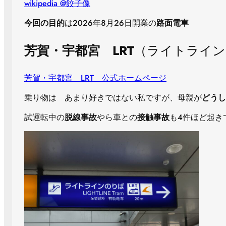
wikipedia @餃子像
今回の目的
は２０２６年８月２６日開業の
路面電車
芳賀・宇都宮 LRT
（ライトライン L
芳賀・宇都宮 LRT 公式ホームページ
乗り物は あまり好きではない私ですが、母親が
どうし
試運転中の
脱線事故
やら車との
接触事故
も４件ほど起き