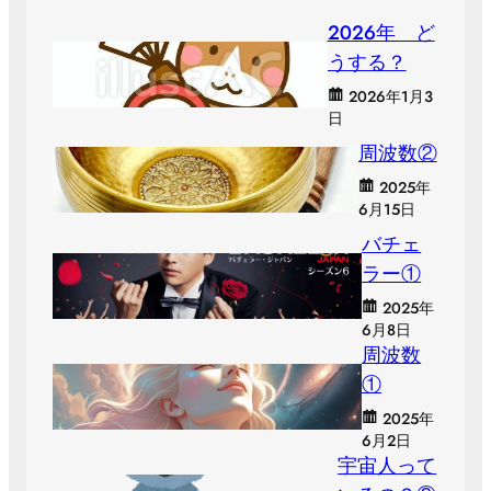
２０２６年 ど
うする？
2026年1月3
日
周波数②
2025年
6月15日
バチェ
ラー①
2025年
6月8日
周波数
①
2025年
6月2日
宇宙人って