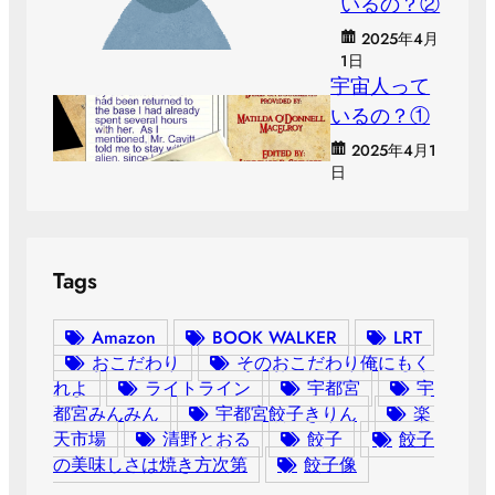
いるの？②
2025年4月
1日
宇宙人って
いるの？①
2025年4月1
日
Tags
Amazon
BOOK WALKER
LRT
おこだわり
そのおこだわり俺にもく
れよ
ライトライン
宇都宮
宇
都宮みんみん
宇都宮餃子きりん
楽
天市場
清野とおる
餃子
餃子
の美味しさは焼き方次第
餃子像