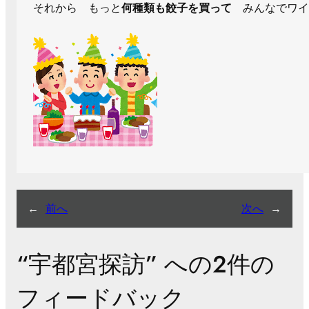
それから もっと
何種類も餃子を買って
みんなでワ
←
前へ
次へ
→
“宇都宮探訪” への2件の
フィードバック