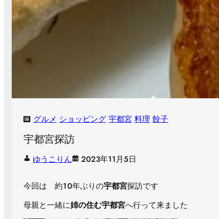
グルメ
ショッピング
宇都宮
料理
餃子
宇都宮探訪
ゆうこりん
2023年11月5日
今回は 約１０年ぶりの
宇都宮
探訪です
母親と一緒に
姉の住む宇都宮
へ行って来ました