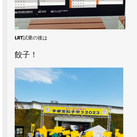
LRT
試乗の後は
餃子！