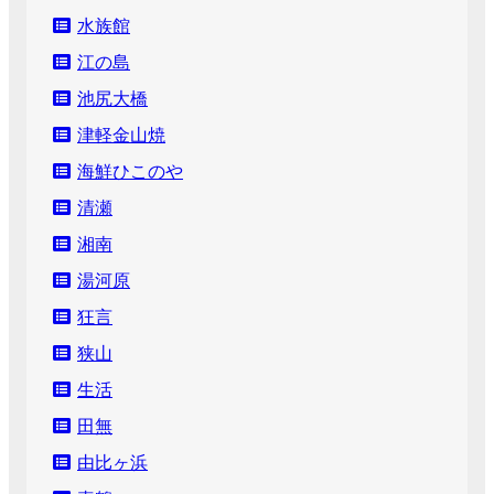
水族館
江の島
池尻大橋
津軽金山焼
海鮮ひこのや
清瀬
湘南
湯河原
狂言
狭山
生活
田無
由比ヶ浜