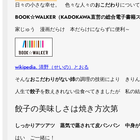
日々の小さな幸せ。 色々な人々の
おこだわり
について
BOOK☆WALKER（KADOKAWA直営の総合電子書籍
家じゅう 漫画だらけ 本だらけにならずに便利～
wikipedia. 清野（せいの）とおる
そんな
おこだわりがない姉
の調理の技術により きりん
人生で
餃子
を数えきれない位食べてきましたが 私の結
餃子の美味しさは焼き方次第
しっかりアツアツ 蒸気で蒸されて皮パンパン 中身が
はい ご一緒に！