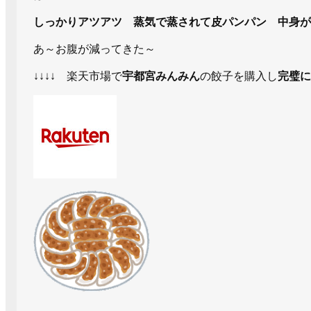
しっかりアツアツ 蒸気で蒸されて皮パンパン 中身が
あ～お腹が減ってきた～
↓↓↓↓ 楽天市場で
宇都宮みんみん
の餃子を購入し
完璧に